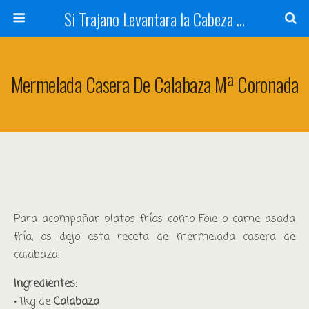
Si Trajano Levantara la Cabeza ...
Mermelada Casera De Calabaza Mª Coronada
Para acompañar platos fríos como Foie o carne asada
fría, os dejo esta receta de mermelada casera de
calabaza.
Ingredientes:
• 1kg de
Calabaza