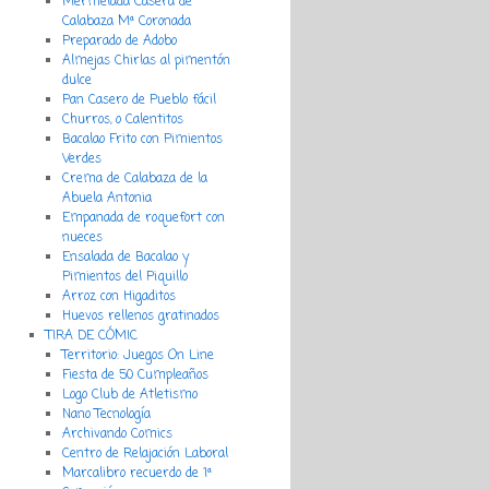
Mermelada Casera de
Calabaza Mª Coronada
Preparado de Adobo
Almejas Chirlas al pimentón
dulce
Pan Casero de Pueblo fácil
Churros, o Calentitos
Bacalao Frito con Pimientos
Verdes
Crema de Calabaza de la
Abuela Antonia
Empanada de roquefort con
nueces
Ensalada de Bacalao y
Pimientos del Piquillo
Arroz con Higaditos
Huevos rellenos gratinados
TIRA DE CÓMIC
Territorio: Juegos On Line
Fiesta de 50 Cumpleaños
Logo Club de Atletismo
Nano Tecnología
Archivando Comics
Centro de Relajación Laboral
Marcalibro recuerdo de 1ª