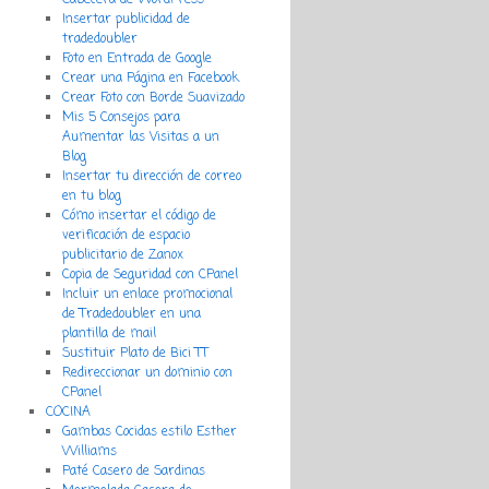
Cabecera de WordPress
Insertar publicidad de
tradedoubler
Foto en Entrada de Google
Crear una Página en Facebook
Crear Foto con Borde Suavizado
Mis 5 Consejos para
Aumentar las Visitas a un
Blog
Insertar tu dirección de correo
en tu blog
Cómo insertar el código de
verificación de espacio
publicitario de Zanox
Copia de Seguridad con CPanel
Incluir un enlace promocional
de Tradedoubler en una
plantilla de mail
Sustituir Plato de Bici TT
Redireccionar un dominio con
CPanel
COCINA
Gambas Cocidas estilo Esther
Williams
Paté Casero de Sardinas