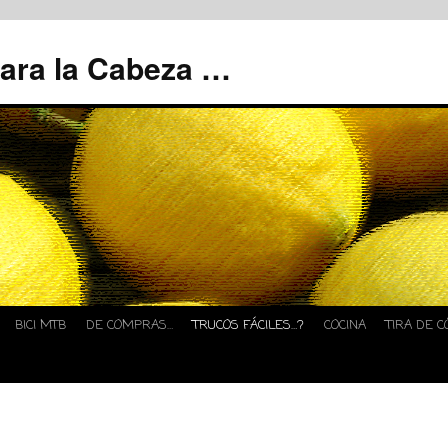
tara la Cabeza …
BICI MTB
DE COMPRAS…
TRUCOS FÁCILES…?
COCINA
TIRA DE C