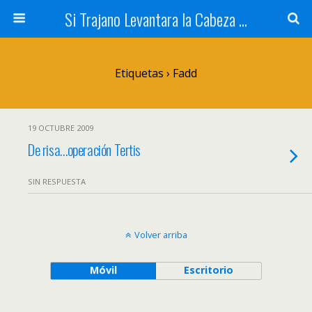
Si Trajano Levantara la Cabeza ...
Etiquetas › Fadd
19 OCTUBRE 2009
De risa…operación Tertis
SIN RESPUESTA
Volver arriba
Móvil
Escritorio